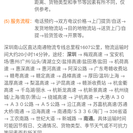
距离、货物类型和季节等因素有所不同，仅
供参考。
(5) 服务流程：
电话预约→双方电议价格→上门提货/自送→
发货地物流站→目的地物流站→送货上门/自
提→验货签收→开票等。
深圳南山区直达南通物流专线总里程1607公里，物流运输时
间大约20小时14分钟，途经：
深圳
→ 梅观高速 → 宝安机
场/惠州/广州/汕头/清湖立交/盐排高速/盐田港/盐田 → 机荷高
速 → 惠深高速 → 惠河高速 → 阿深公路 → 广东粤赣收费站
→ 赣粤高速 → 赣定高速 → 昌樟高速 → 厚田/温圳/上海 →
温厚高速 → 梨温高速 → 沪昆高速 → 赣浙收费站 → 杭金衢
高速 → 千岛湖/丽水 → 杭新龙高速 → 杭新景高速 → 杭州绕
城/上海/南京/萧山 → 绕城高速 → 沪杭高速 → 大港/Ａ３０
→ Ａ３０公路 → Ａ５公路 → 沿江高速 → 苏嘉杭高速/苏通
大桥/南通 → 沿海高速 → 南通南/Ｓ３３６/海门 → 336省道
→ 工农南路 → 世纪大道 → 新城路 →
南通
。具体运输时间
可能因节假日、交通情况、货物类型、季节天气或不可抗力
等因素而有所不同。