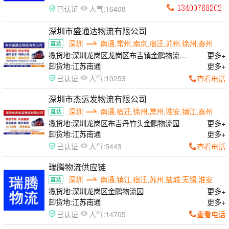
人气:
已认证
16408
深圳市盛通达物流有限公司
深圳
南通,常州,南京,宿迁,苏州,徐州,泰州
揽货地:
深圳龙岗区龙岗区布吉镇金鹏物流园
更多+
B区8栋
卸货地:
江苏南通
更多+
人气:
查看电话
已认证
10253
深圳市杰运发物流有限公司
深圳
南通,宿迁,徐州,常州,淮安,镇江,泰州
揽货地:
深圳龙岗区布吉丹竹头金鹏物流园
更多+
卸货地:
江苏南通
更多+
人气:
查看电话
已认证
5443
瑞腾物流供应链
深圳
南通,镇江,宿迁,苏州,盐城,无锡,淮安
揽货地:
深圳龙岗区金鹏物流园
更多+
卸货地:
江苏南通
更多+
人气:
查看电话
已认证
14705