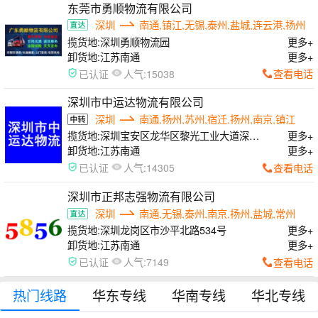
东莞市勇顺物流有限公司
深圳
南通,镇江,无锡,泰州,盐城,连云港,扬州
揽货地:
深圳勇顺物流园
更多+
卸货地:
江苏南通
更多+
人气:
查看电话
已认证
15038
深圳市中运达物流有限公司
深圳
南通,扬州,苏州,宿迁,扬州,南京,镇江
揽货地:
深圳宝安区龙华区黎光工业大道深国
更多+
际华通源物流中心
卸货地:
江苏南通
更多+
人气:
查看电话
已认证
14305
深圳市正邦志强物流有限公司
深圳
南通,无锡,泰州,南京,扬州,盐城,常州
揽货地:
深圳龙岗区市沙平北路534号
更多+
卸货地:
江苏南通
更多+
人气:
查看电话
已认证
7149
热门线路
华东专线
华南专线
华北专线